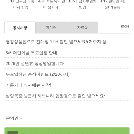
3/14 고두심이 좋
4/26 박원숙의 같
10/21 집사부일체
1/17 런닝맨 <반
아서 방영
이 삽시다..
방영
전! 겨울동..
more
미디어
자료실
공지사항
평창상품권으로 전매장 12% 할인 받으세요!(거주지 상..
5/5 어린이날 무료입장 안내
2026년 설연휴 정상영업합니다
무료입장권 증정이벤트 (2/28까지)
가든카페 식사메뉴 시작!
삼양목장 방문시 허브나라 입장권으로 할인 받으세요~..
운영안내