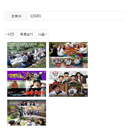
11581
조회수