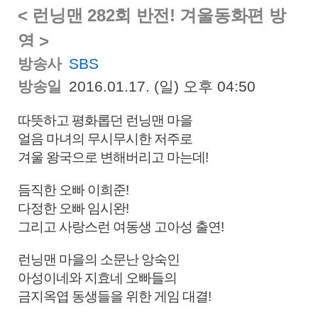
< 런닝맨 282회 반전! 겨울동화편 방
영 >
방송사
SBS
방송일
2016.01.17. (일) 오후 04:50
따뜻하고 평화롭던 런닝맨 마을
얼음 마녀의 무시무시한 저주로
겨울 왕국으로 변해버리고 마는데!
듬직한 오빠 이희준!
다정한 오빠 임시완!
그리고 사랑스런 여동생 고아성 출연!
런닝맨 마을의 소문난 앙숙인
아성이네와 지효네 오빠들의
금지옥엽 동생들을 위한 게임 대결!