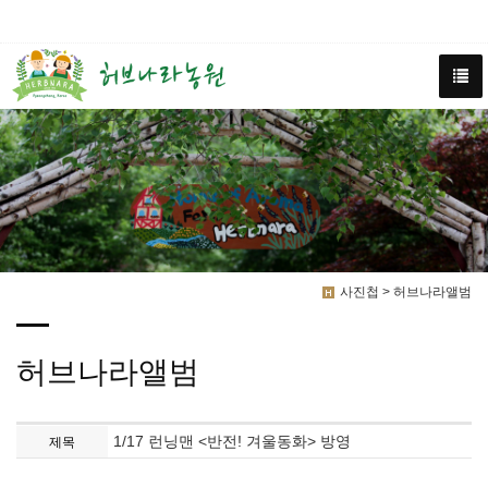
사진첩 > 허브나라앨범
허브나라앨범
1/17 런닝맨 <반전! 겨울동화> 방영
제목