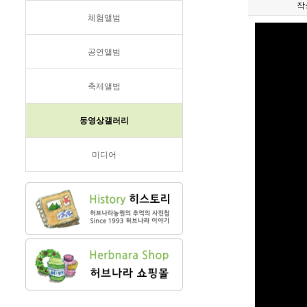
작
체험앨범
공연앨범
축제앨범
동영상갤러리
미디어