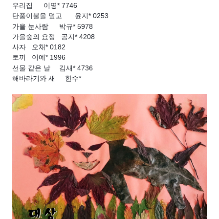
우리집	이영* 7746
단풍이불을 덮고	윤지* 0253
가을 눈사람	박규* 5978
가을숲의 요정   공지* 4208
사자	  오채* 0182
토끼	  이예* 1996
선물 같은 날	김새* 4736
해바라기와 새	   한수* 