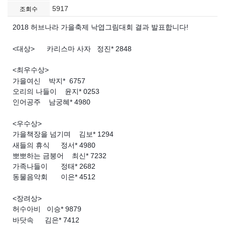
5917
조회수
2018 허브나라 가을축제 낙엽그림대회 결과 발표합니다!
<대상>	 카리스마 사자   정진* 2848
<최우수상>	
가을여신 	  박지*  6757
오리의 나들이	  윤지* 0253
인어공주	  남궁혜* 4980
<우수상>
가을책장을 넘기며	 김보* 1294
새들의 휴식	정서* 4980
뽀뽀하는 금붕어    최신* 7232
가족나들이	정태* 2682
동물음악회	이은* 4512
<장려상>
허수아비	 이승* 9879
바닷속	김은* 7412