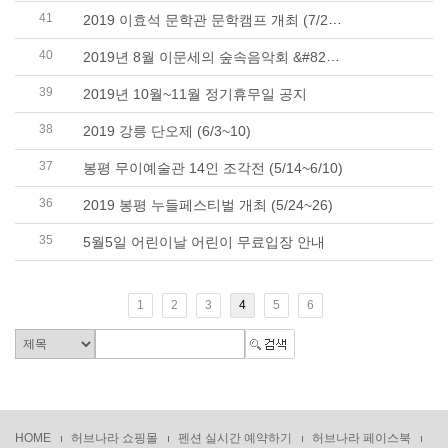
41
2019 이효석 문학관 문학캠프 개최 (7/27~)
40
2019년 8월 이문세의 숲속음악회 &#8211; 열 번째..
39
2019년 10월~11월 정기휴무일 공지
38
2019 강릉 단오제 (6/3~10)
37
봉평 무이예술관 14인 조각전 (5/14~6/10)
36
2019 봉평 누들페스티벌 개최 (5/24~26)
35
5월5일 어린이날 어린이 무료입장 안내
1
2
3
4
5
6
HOME
허브나라 쇼핑몰
펜션 실시간 예약하기
허브나라 페이스북