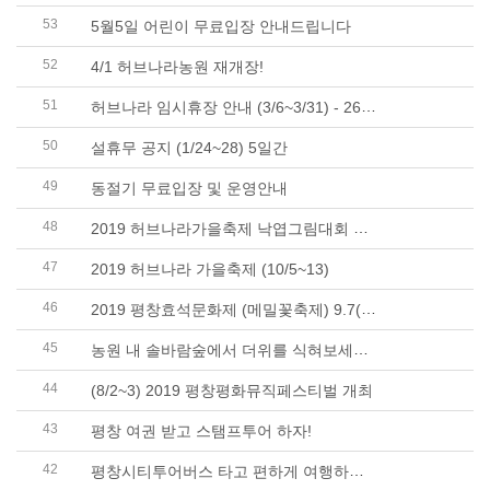
53
5월5일 어린이 무료입장 안내드립니다
52
4/1 허브나라농원 재개장!
51
허브나라 임시휴장 안내 (3/6~3/31) - 26일간
50
설휴무 공지 (1/24~28) 5일간
49
동절기 무료입장 및 운영안내
48
2019 허브나라가을축제 낙엽그림대회 결과발표
47
2019 허브나라 가을축제 (10/5~13)
46
2019 평창효석문화제 (메밀꽃축제) 9.7(토)~9.15(일)..
45
농원 내 솔바람숲에서 더위를 식혀보세요~!
44
(8/2~3) 2019 평창평화뮤직페스티벌 개최
43
평창 여권 받고 스탬프투어 하자!
42
평창시티투어버스 타고 편하게 여행하세요~! (& ..