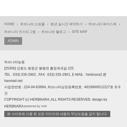
HOME
허브나라 쇼핑몰
펜션 실시간 예약하기
허브나라 페이스북
허브나라 인스타그램
허브나라 블로그
SITE MAP
ADMIN
허브나라농원
[25300] 강원도 평창군 봉평면 흥정계곡길 225
TEL : 033) 335-2902 , FAX : 033) 335-2901, E-MAIL : herbnara2 @
hanmail.net
사업장번호 : 224-04-63894, 허브나라상표등록번호 : 4019960012227호 외 6
건
COPYRIGHT (c) HERBNARA, ALL RIGHTS RESERVED. design by
powered by nnin
HERBNARA
본 사이트에 사용 된 모든 이미지와 내용의 무단도용을 금지 합니다.