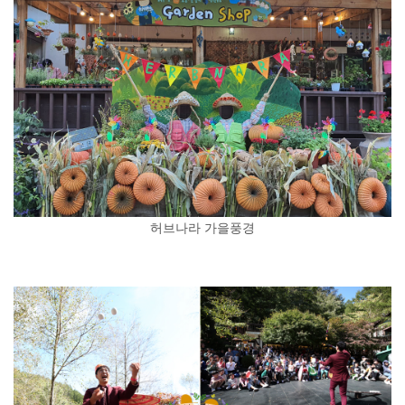
허브나라 가을풍경