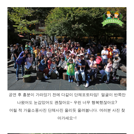
공연 후 흥분이 가라앉기 전에 다같이 단체포토타임! 얼굴이 반쪽만
나왔어도 눈감았어도 괜찮아요~
우린 너무 행복했잖아요?
어릴 적 가을소풍사진 단체사진 올리듯 올려봅니다. 여러분
사진 찾
아가세요~!