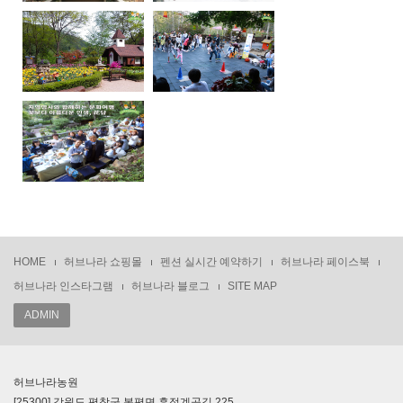
HOME
허브나라 쇼핑몰
펜션 실시간 예약하기
허브나라 페이스북
허브나라 인스타그램
허브나라 블로그
SITE MAP
ADMIN
허브나라농원
[25300] 강원도 평창군 봉평면 흥정계곡길 225