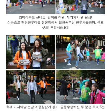
엄마아빠도 신나요! 팔씨름 여왕, 제기차기 왕 탄생!
상품으로 평창한우마을 면온점에서 협찬해주신 한우사골곰탕, 육포
셋트! 푸짐~합니다!
축제 마지막날 눈감고 중심잡기 경기, 공동우승하신 두 분은 무려 5분