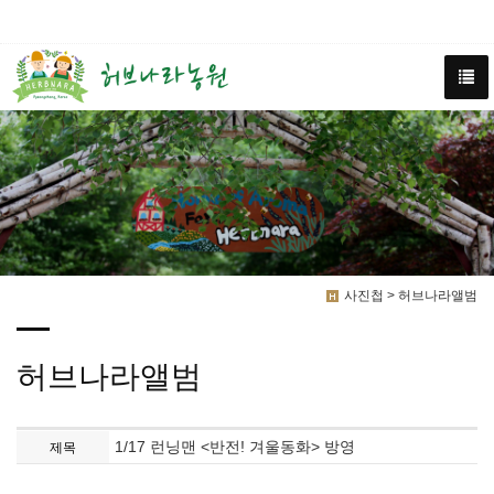
사진첩 > 허브나라앨범
허브나라앨범
1/17 런닝맨 <반전! 겨울동화> 방영
제목