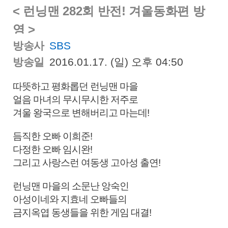
< 런닝맨 282회 반전! 겨울동화편 방
영 >
방송사
SBS
방송일
2016.01.17. (일) 오후 04:50
따뜻하고 평화롭던 런닝맨 마을
얼음 마녀의 무시무시한 저주로
겨울 왕국으로 변해버리고 마는데!
듬직한 오빠 이희준!
다정한 오빠 임시완!
그리고 사랑스런 여동생 고아성 출연!
런닝맨 마을의 소문난 앙숙인
아성이네와 지효네 오빠들의
금지옥엽 동생들을 위한 게임 대결!