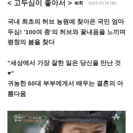
< 고두심이 좋아서
>
회
46
2023.03.14 (화)
국내 최초의 허브 농원에 찾아온 국민 엄마
두심! '100여 종'의 허브와 꽃내음을 느끼며
평창의 봄을 찾다
"세상에서 가장 잘한 일은 당신을 만난 것
♥"
귀농한 60대 부부에게서 배우는 결혼의 아
름다움