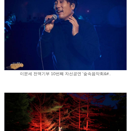
이문세 전액기부 10번째 자선공연 '숲속음악회&#..