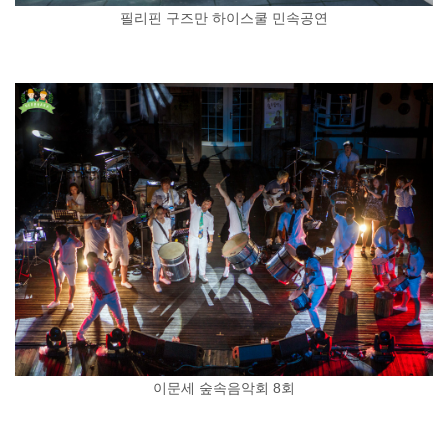
필리핀 구즈만 하이스쿨 민속공연
이문세 숲속음악회 8회