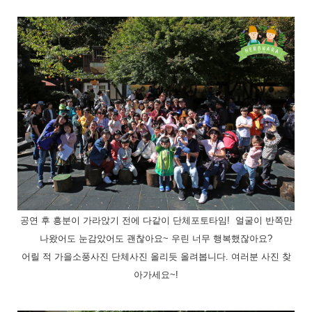
공연 후 흥분이 가라앉기 전에 다같이 단체포토타임! 얼굴이 반쪽만
나왔어도 눈감았어도 괜찮아요~
우린 너무 행복했잖아요?
어릴 적 가을소풍사진 단체사진 올리듯 올려봅니다. 여러분
사진 찾
아가세요~!