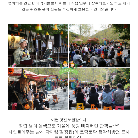
준비해온 간단한 타악기들로 아이들이 직접 연주에 참여해보기도 하고 재미
있는 퀴즈를 풀며 선물도 푸짐하게 흐뭇한 시간이었습니다.
이런 멋진 보컬같으니!
정립 님의 음색으로 가을에 풍덩 빠져버린 관객들~^^
사연들어주는 남자 닥터킴(김정립)의 토닥토닥 음악처방전 콘서
트로 힐링타임~