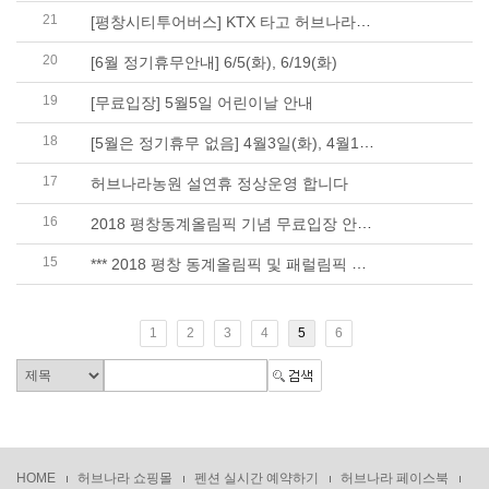
21
[평창시티투어버스] KTX 타고 허브나라로 여행오세요 ..
20
[6월 정기휴무안내] 6/5(화), 6/19(화)
19
[무료입장] 5월5일 어린이날 안내
18
[5월은 정기휴무 없음] 4월3일(화), 4월17일(화) 정기..
17
허브나라농원 설연휴 정상운영 합니다
16
2018 평창동계올림픽 기념 무료입장 안내 (2월 한달간..
15
*** 2018 평창 동계올림픽 및 패럴림픽 대회정보 ***
1
2
3
4
5
6
HOME
허브나라 쇼핑몰
펜션 실시간 예약하기
허브나라 페이스북