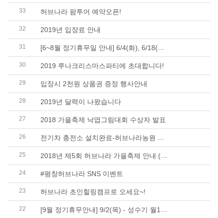
33
허브나라 팜투어 예약오픈!
32
2019년 입장료 안내
31
[6~8월 정기휴무일 안내] 6/4(화), 6/18(화), 7/2(화..
30
2019 루나크리스마스파티에 초대합니다!
29
입장시 2천원 상품권 증정 행사안내
28
2019년 달력이 나왔습니다
27
2018 가을축제 낙엽그림대회 수상자 발표
26
전기차 충전소 설치완료-허브나라농원 정문주차장(18..
25
2018년 제5회 허브나라 가을축제 안내 ( 10. 6 ~ 14 )
24
#평창허브나라 SNS 이벤트
23
허브나라 초인힐링캠프로 오세요~!
22
[9월 정기휴무안내] 9/2(목) - 성수기 월1회 휴무