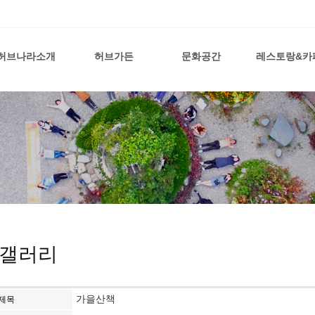
허브나라소개
허브가든
문화공간
레스토랑&카
갤러리
가을산책
제목