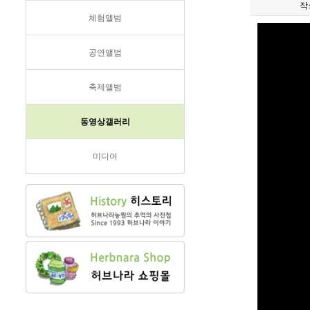
작
체험앨범
공연앨범
축제앨범
동영상갤러리
미디어