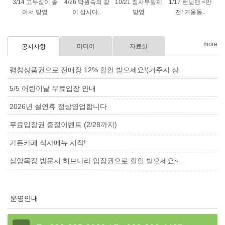
3/14 고두심이 좋
4/26 박원숙의 같
10/21 집사부일체
1/17 런닝맨 <반
아서 방영
이 삽시다..
방영
전! 겨울동..
more
미디어
자료실
공지사항
평창상품권으로 전매장 12% 할인 받으세요!(거주지 상..
5/5 어린이날 무료입장 안내
2026년 설연휴 정상영업합니다
무료입장권 증정이벤트 (2/28까지)
가든카페 식사메뉴 시작!
삼양목장 방문시 허브나라 입장권으로 할인 받으세요~..
운영안내