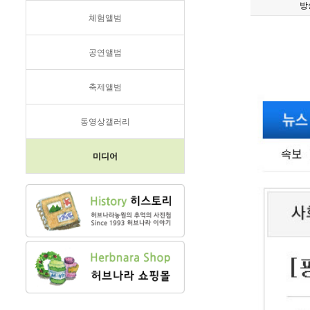
방
체험앨범
공연앨범
축제앨범
동영상갤러리
미디어