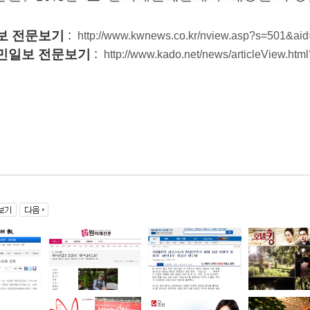
:
보 전문보기
http://www.kwnews.co.kr/nview.asp?s=501&a
:
민일보 전문보기
http://www.kado.net/news/articleView.ht