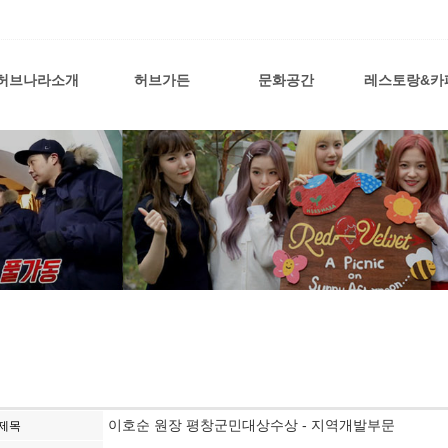
허브나라소개
허브가든
문화공간
레스토랑&카
이호순 원장 평창군민대상수상 - 지역개발부문
제목