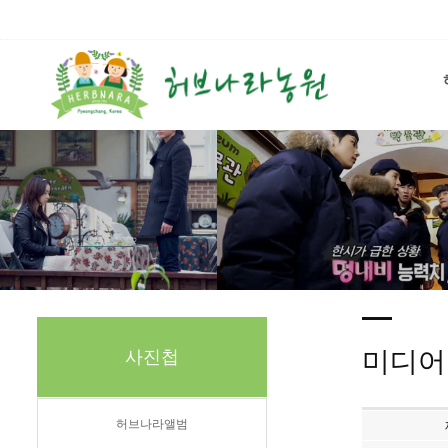
미디어
사진첩
허브나라앨범