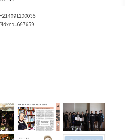
id=214091100035
ml?idxno=697659