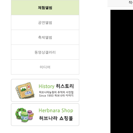
작
체험앨범
공연앨범
축제앨범
동영상갤러리
미디어