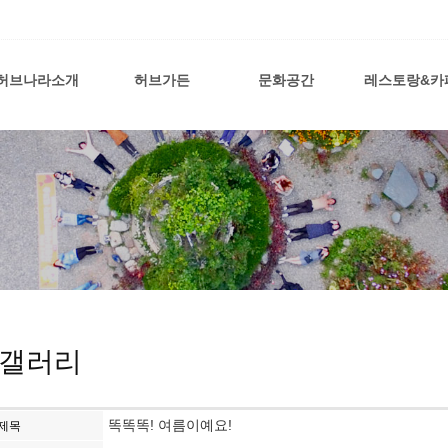
허브나라소개
허브가든
문화공간
레스토랑&카
갤러리
똑똑똑! 여름이예요!
제목