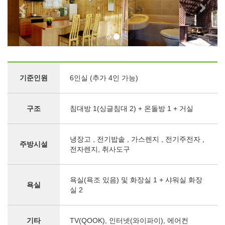
기준인원
6인실 (추가 4인 가능)
구조
침대방 1(싱글침대 2) + 온돌방 1 + 거실
냉장고 , 전기밥솥 , 가스렌지 , 전기주전자 ,
주방시설
전자렌지, 취사도구
욕실(욕조 있음) 및 화장실 1 + 샤워실 화장
욕실
실 2
기타
TV(QOOK), 인터넷(와이파이), 에어컨