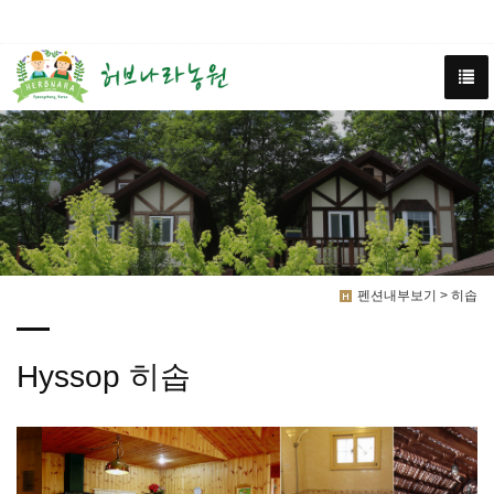
펜션내부보기 > 히솝
Hyssop 히솝
Previous
Next