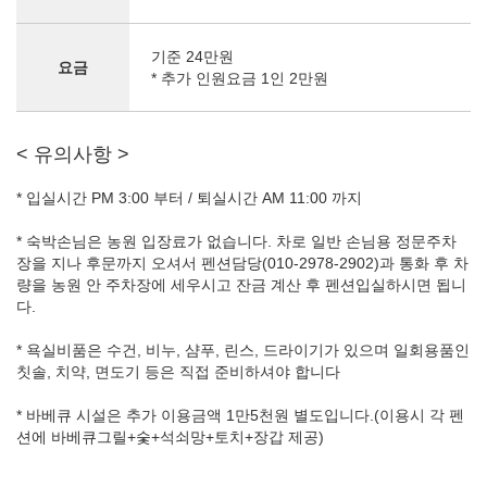
기준 24만원
요금
* 추가 인원요금 1인 2만원
< 유의사항 >
* 입실시간 PM 3:00 부터 / 퇴실시간 AM 11:00 까지
* 숙박손님은 농원 입장료가 없습니다. 차로 일반 손님용 정문주차
장을 지나 후문까지 오셔서 펜션담당(010-2978-2902)과 통화 후 차
량을 농원 안 주차장에 세우시고 잔금 계산 후 펜션입실하시면 됩니
다.
* 욕실비품은 수건, 비누, 샴푸, 린스, 드라이기가 있으며 일회용품인
칫솔, 치약, 면도기 등은 직접 준비하셔야 합니다
* 바베큐 시설은 추가 이용금액 1만5천원 별도입니다.(이용시 각 펜
션에 바베큐그릴+숯+석쇠망+토치+장갑 제공)