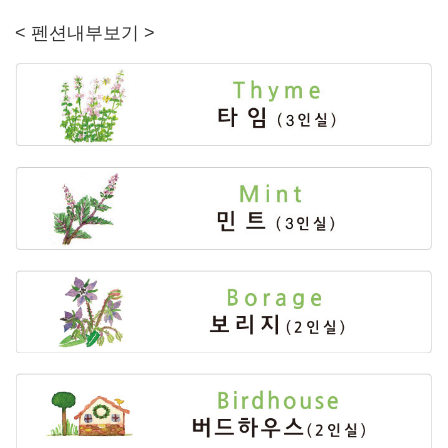
< 펜션내부보기 >