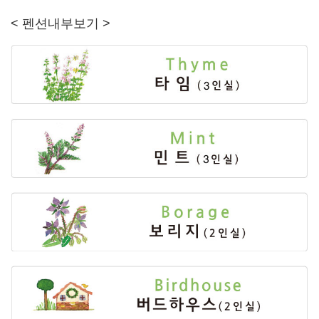
< 펜션내부보기 >