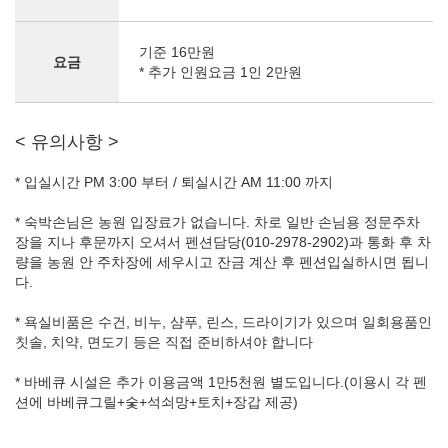
기준 16만원
요금
* 추가 인원요금 1인 2만원
< 유의사항 >
* 입실시간 PM 3:00 부터 / 퇴실시간 AM 11:00 까지
* 숙박손님은 농원 입장료가 없습니다. 차로 일반 손님용 정문주차
장을 지나 후문까지 오셔서 펜션담당(010-2978-2902)과 통화 후 차
량을 농원 안 주차장에 세우시고 잔금 계산 후 펜션입실하시면 됩니
다.
* 욕실비품은 수건, 비누, 샴푸, 린스, 드라이기가 있으며 일회용품인
칫솔, 치약, 면도기 등은 직접 준비하셔야 합니다
* 바베큐 시설은 추가 이용금액 1만5천원 별도입니다.(이용시 각 펜
션에 바베큐그릴+숯+석쇠망+토치+장갑 제공)