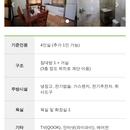
기준인원
4인실 (추가 1인 가능)
침대방 1 + 거실
구조
(3층 정도 위치로 계단 이용)
냉장고, 전기밥솥, 가스렌지, 전기주전자, 취
주방시설
사도구
욕실
욕실 및 화장실 1
기타
TV(QOOK), 인터넷(와이파이), 에어컨